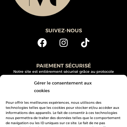
SUIVEZ-NOUS
PAIEMENT SÉCURISÉ
Notre site est entièrement sécurisé grâce au protocole
SSL/TSL (Secure Sockets Layer). Commandez en toute
Gérer le consentement aux
sécurité, vos données personnelles et bancaires sont
cookies
protégées.
Pour offrir les meilleures expériences, nous utilisons des
technologies telles que les cookies pour stocker et/ou accéder aux
informations des appareils. Le fait de consentir à ces technologies
nous permettra de traiter des données telles que le comportement
Mentions légales
de navigation ou les ID uniques sur ce site. Le fait de ne pas