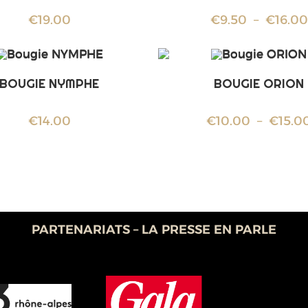
€
19.00
€
9.50
–
€
16.00
BOUGIE NYMPHE
BOUGIE ORION
€
14.00
€
10.00
–
€
15.0
PARTENARIATS – LA PRESSE EN PARLE