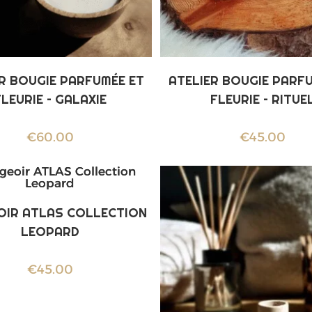
R BOUGIE PARFUMÉE ET
ATELIER BOUGIE PARF
FLEURIE – GALAXIE
FLEURIE – RITUE
€
60.00
€
45.00
IR ATLAS COLLECTION
LEOPARD
€
45.00