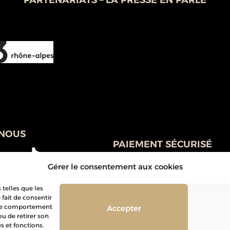
PARTENARIATS – LA PRESSE EN PARLE
-NOUS
PAIEMENT SÉCURISÉ
Notre site est entièrement sécurisé grâce
Gérer le consentement aux cookies
protocole SSL/TSL (Secure Sockets Layer)
Commandez en toute sécurité, vos donné
 telles que les
personnelles et bancaires sont protégées
fait de consentir
e le comportement
Accepter
ou de retirer son
s et fonctions.