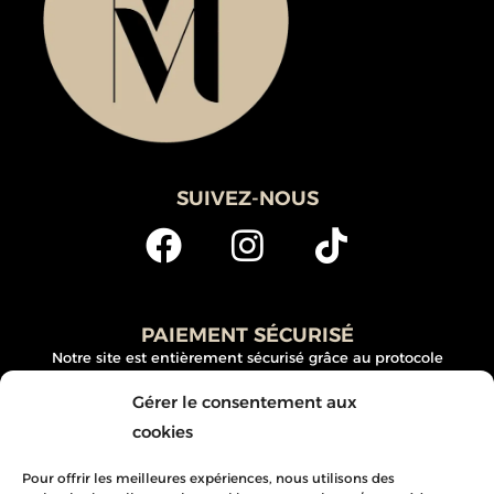
SUIVEZ-NOUS
PAIEMENT SÉCURISÉ
Notre site est entièrement sécurisé grâce au protocole
SSL/TSL (Secure Sockets Layer). Commandez en toute
Gérer le consentement aux
sécurité, vos données personnelles et bancaires sont
cookies
protégées.
Pour offrir les meilleures expériences, nous utilisons des