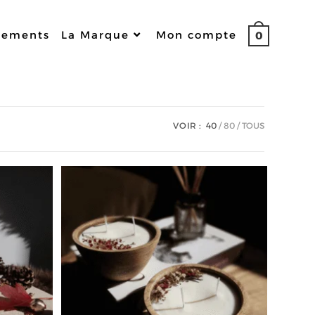
nements
La Marque
Mon compte
0
VOIR :
40
80
TOUS